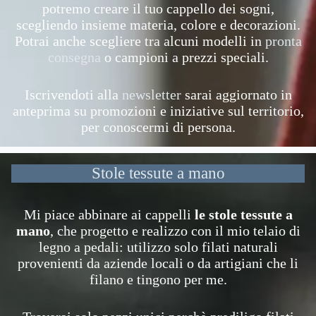
potremo creare il tuo cappello dei sogni,
scegliendo insieme materia, colore e decorazioni.
Potrai anche scegliere tra alcuni modelli in
pronta
consegna
o campioni a prezzi speciali.
Iscrivendoti alla
newsletter
sarai aggiornato in
anteprima su promozioni e iniziative sul territorio,
per conoscermi di persona.
Stole tessute a mano
Mi piace abbinare ai cappelli
le stole tessute a
mano
, che progetto e realizzo con il mio telaio di
legno a pedali: utilizzo solo filati naturali
provenienti da aziende locali o da artigiani che li
filano e tingono per me.