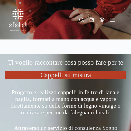
Salta
al
contenuto
Carrello
Ti voglio raccontare cosa posso fare per te
Cappelli su misura
Progetto e realizzo cappelli in feltro di lana e
paglia, formati a mano con acqua e vapore
direttamente su delle forme di legno vintage o
realizzate per me da falegnami locali.
Attraverso un servizio di
consulenza Sogno