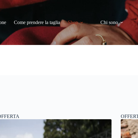
one
Come prendere la taglia
Shop
Chi sono
OFFERTA
OFFER