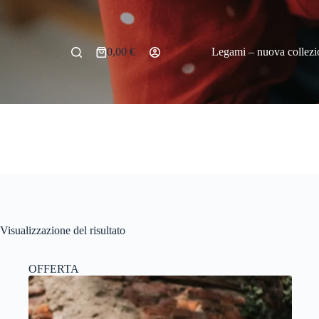
Salta
al
contenuto
0,00
€
Legami – nuova collezi
Carrello
Visualizzazione del risultato
OFFERTA